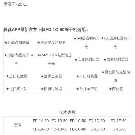
度高于-20℃。
秋葵APP最新官方下载FD-1C-80冻干机选配：
★6/8层透明冻干
★6/8层外挂瓶冻干
★共晶点测试仪
★样品温度监视器
仓
仓
★冷阱内置冻干
★T16/24/52/104歧型管冻
★安瓿瓶封口器
★西林瓶封盖器
仓
干仓
★真空泵防返油装
★进口真空泵
★油雾过滤器
★广口瓶装置
置
★进口真空油
★回填过滤器
★外挂冻干瓶
★西林瓶
技术参数
FD-1A-50
FD-1B-50
FD-1C-50
FD-1D-50
FD-1E-50
型号
FD-1A-80
FD-1B-80
FD-1C-80
FD-1D-80
FD-1E-80