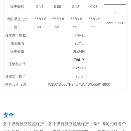
___________
冻干面积
0.12
0.08
0.12
0.08
_
冷阱温度（空
-55℃/-8
-55℃/-8
-55℃/-8
-55℃/-8
-55℃/-85℃
载）
5℃
5℃
5℃
5℃
真空度（空载）
< 9Pa
捕水能力
3L/4L
冻干效率
2L/24H
7/8HP
压缩机功率
2*2/3HP
真空泵（国产）
2L/S
整机尺寸（约）
W350*D600*H345 / W540*D550*H900
安全
各个设施独立过流保护；各个设施独立超载保护；条件满足允许各个