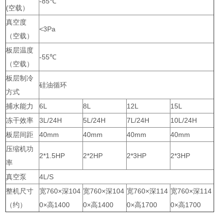
-85℃
(空载）
真空度
<3Pa
（空载）
板层温度
-55℃
（空载）
板层制冷
硅油循环
方式
捕水能力
6L
8L
12L
15L
冻干效率
3L/24H
5L/24H
7L/24H
10L/24H
板层间距
40mm
40mm
40mm
40mm
压缩机功
2*1.5HP
2*2HP
2*3HP
2*3HP
率
真空泵
4L/S
整机尺寸
宽760×深104
宽760×深104
宽760×深114
宽760×深114
（约）
0×高1400
0×高1400
0×高1700
0×高1700