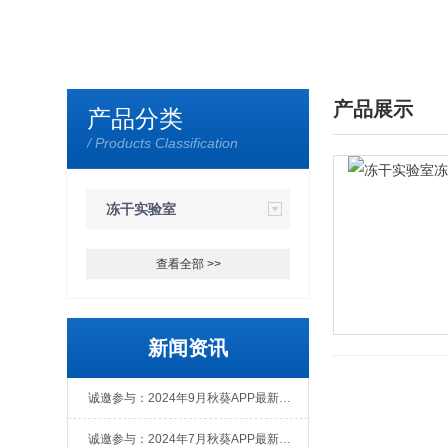
产品展示
产品分类
/ Products Classification
冻干实验室
查看全部 >>
新闻资讯
诚邀参与：2024年9月秋葵APP最新官方下载冻干技术集训营
诚邀参与：2024年7月秋葵APP最新官方下载冻干技术进阶集训营