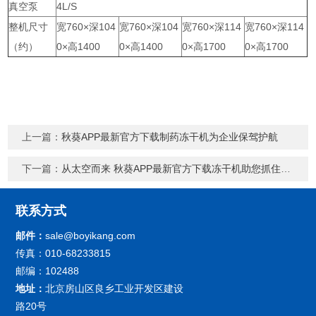
真空泵
4L/S
整机尺寸
宽760×深104
宽760×深104
宽760×深114
宽760×深114
（约）
0×高1400
0×高1400
0×高1700
0×高1700
上一篇：
秋葵APP最新官方下载制药冻干机为企业保驾护航
下一篇：
从太空而来 秋葵APP最新官方下载冻干机助您抓住冻干食品商机
联系方式
邮件：
sale@boyikang.com
传真：010-68233815
邮编：102488
地址：
北京房山区良乡工业开发区建设
路20号