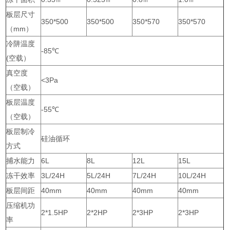
板层尺寸
350*500
350*500
350*570
350*570
（mm）
冷阱温度
-85℃
(空载）
真空度
<3Pa
（空载）
板层温度
-55℃
（空载）
板层制冷
硅油循环
方式
捕水能力
6L
8L
12L
15L
冻干效率
3L/24H
5L/24H
7L/24H
10L/24H
板层间距
40mm
40mm
40mm
40mm
压缩机功
2*1.5HP
2*2HP
2*3HP
2*3HP
率