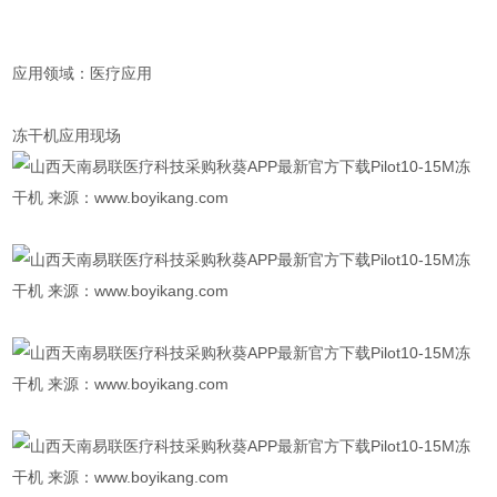
应用领域：医疗应用
冻干机应用现场