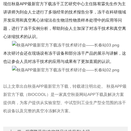
现任秋葵APP最新官方下载冻干工艺研究中心主任陈宥霖先生作为主
讲讲师为到会人士进行了多场经常的技术报告分享，冻干在科研领域
开发应用和真空离心浓缩法在生物活性物质样本处理中的应用等问
题，进行了冻干实例分析，帮助到会人士加深了对冻干技术和真空离
心浓缩技术的认识。
本次研讨会还在现场设有冻干设备和部分冻干产品的展示与讲解，这
也让参会人员对冻干技术的应用与成果有了更加直观的认识。
以上文章出自秋葵APP最新官方下载，转载请注明出处。 秋葵APP最
新官方下载（BIOCOOL）是一家真空秋葵网站APP下载及解决方案
提供商，为客户提供从实验室型、中试型到工业生产型全范围的冻干
机设备以及完整的真空冷冻解决方案。