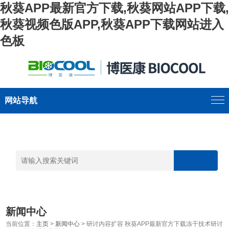
秋葵APP最新官方下载,秋葵网站APP下载,
秋葵视频色版APP,秋葵APP下载网站进入
色板
网站导航
新闻中心
当前位置：
主页
>
新闻中心
> 研讨内容扩容 秋葵APP最新官方下载冻干技术研讨