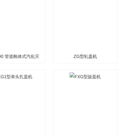
100 管道舱体式汽化灭
ZG型轧盖机
菌设备