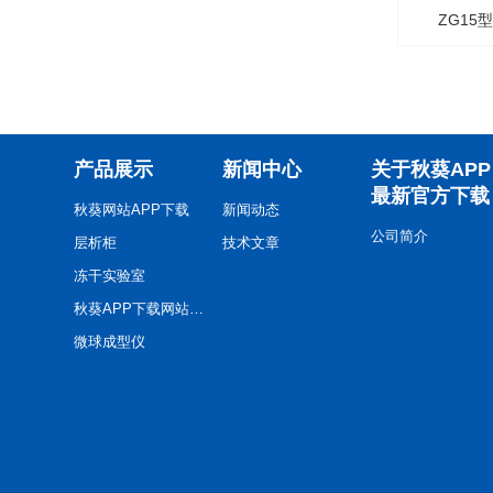
ZG15
产品展示
新闻中心
关于秋葵APP
最新官方下载
秋葵网站APP下载
新闻动态
公司简介
层析柜
技术文章
冻干实验室
秋葵APP下载网站进入色板
微球成型仪
系统集成设备
程序降温仪
生物发酵系统解决方案
冻干机隔离器