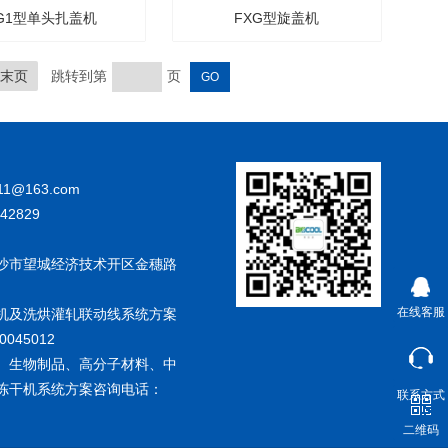
G1型单头扎盖机
FXG型旋盖机
末页
跳转到第
页
111@163.com
842829
沙市望城经济技术开区金穗路
在线客服
机及洗烘灌轧联动线系统方案
0045012
、生物制品、高分子材料、中
型冻干机系统方案咨询电话：
联系方式
二维码