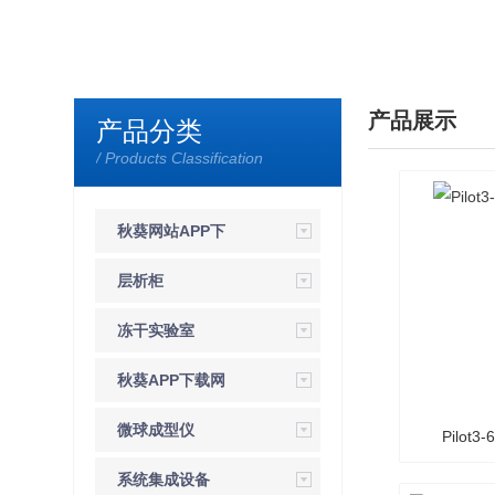
产品展示
产品分类
/ Products Classification
秋葵网站APP下
载
层析柜
冻干实验室
秋葵APP下载网
站进入色板
微球成型仪
Pilot
系统集成设备